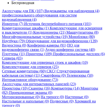
Беспроводная
Аксессуары для ПК (107)
Видеокамеры для наблюдения (4)
профессионального оборудования для систем
видеонаблюдения (4)
Инвертор (7)
Источник бесперебойного питания (101)
Коммутационные шкафы (1)
Комплектующие для освещения
и выключатели (1)
Кондиционеры (21)
Машрутизаторы (8)
Многофункциональные устройства (19)
Моноблоки (80)
Ноутбуки (79)
Оборудование для видеоконференции (139)
Видеостена (0)
Конференц-камеры (91)
ПО для
видеоконференц связи (1)
Аудио конференц система (40)
Плоттеры (11)
Принтеры (109)
Профессиональные дисплеи (6)
Сервера (65)
Комплектующие для серверных стоек и шкафов (10)
Комплектующие для серверов (25)
Сетевые коммутаторы (60)
СКС( Структурированная
кабельная система) (11)
Смартфоны (0)
Телевизоры (50)
Интерактивное оборудование (73)
Аксессуары для интерактивных панелей (23)
Проекторы (10)
Сканеры (16)
Компьютеры (14)
Мониторы
(82)
Проекционные экраны (0)
Моторизированные (0)
На треноге (0)
Настенные (0)
Настольные и напольные (0)
Подвесные (0)
Хромакей на
треноге (0)