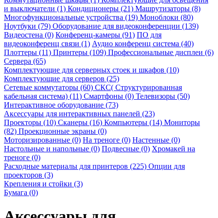
и выключатели (1)
Кондиционеры (21)
Машрутизаторы (8)
Многофункциональные устройства (19)
Моноблоки (80)
Ноутбуки (79)
Оборудование для видеоконференции (139)
Видеостена (0)
Конференц-камеры (91)
ПО для
видеоконференц связи (1)
Аудио конференц система (40)
Плоттеры (11)
Принтеры (109)
Профессиональные дисплеи (6)
Сервера (65)
Комплектующие для серверных стоек и шкафов (10)
Комплектующие для серверов (25)
Сетевые коммутаторы (60)
СКС( Структурированная
кабельная система) (11)
Смартфоны (0)
Телевизоры (50)
Интерактивное оборудование (73)
Аксессуары для интерактивных панелей (23)
Проекторы (10)
Сканеры (16)
Компьютеры (14)
Мониторы
(82)
Проекционные экраны (0)
Моторизированные (0)
На треноге (0)
Настенные (0)
Настольные и напольные (0)
Подвесные (0)
Хромакей на
треноге (0)
Расходные материалы для принтеров (225)
Опции для
проекторов (3)
Крепления и стойки (3)
Бумага (0)
Аксессуары для