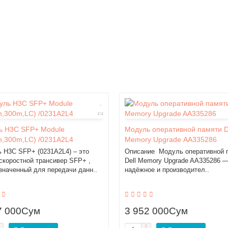
ь H3C SFP+ Module
Модуль оперативной памяти D
m,300m,LC) /0231A2L4
Memory Upgrade AA335286
 H3C SFP+ (0231A2L4) – это
Описание Модуль оперативной 
скоростной трансивер SFP+ ,
Dell Memory Upgrade AA335286 —
значенный для передачи данн..
надёжное и производител..
7 000Сум
3 952 000Сум