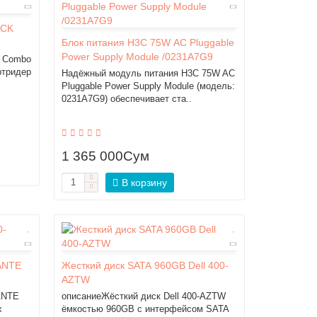
 CK
Блок питания H3C 75W AC Pluggable
Power Supply Module /0231A7G9
d Combo
ртридер
Надёжный модуль питания H3C 75W AC
Pluggable Power Supply Module (модель:
0231A7G9) обеспечивает ста..
1 365 000Сум
В корзину
-ANTE
Жесткий диск SATA 960GB Dell 400-
AZTW
ANTE
описаниеЖёсткий диск Dell 400-AZTW
х
ёмкостью 960GB с интерфейсом SATA