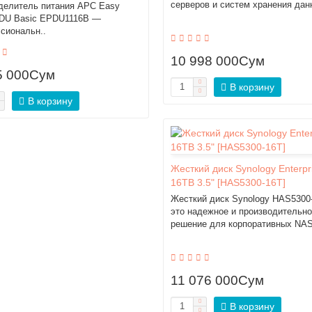
серверов и систем хранения данн
делитель питания APC Easy
DU Basic EPDU1116B —
сиональн..
10 998 000Сум
5 000Сум
В корзину
В корзину
Жесткий диск Synology Enterpr
16TB 3.5" [HAS5300-16T]
Жесткий диск Synology HAS5300
это надежное и производительн
решение для корпоративных NAS
11 076 000Сум
В корзину