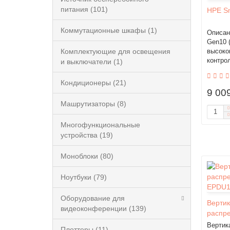
питания (101)
HPE Sm
Коммутационные шкафы (1)
Описан
Gen10 
Комплектующие для освещения
высоко
контро
и выключатели (1)
Кондиционеры (21)
9 00
Машрутизаторы (8)
Многофункциональные
устройства (19)
Моноблоки (80)
Ноутбуки (79)
Оборудование для
Верти
видеоконференции (139)
распр
EPDU11
Вертик
Плоттеры (11)