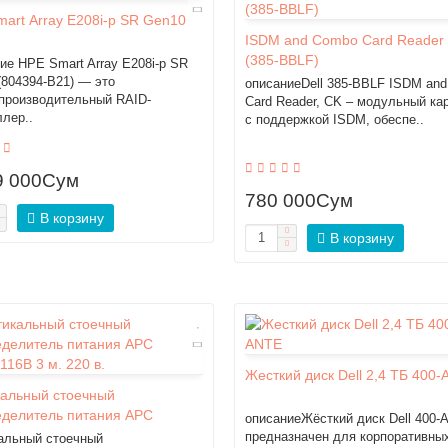
art Array E208i-p SR Gen10
ISDM and Combo Card Reader
(385-BBLF)
ие HPE Smart Array E208i-p SR
(804394-B21) — это
описаниеDell 385-BBLF ISDM an
производительный RAID-
Card Reader, CK – модульный ка
ллер..
с поддержкой ISDM, обеспе..
9 000Сум
780 000Сум
В корзину
В корзину
Жесткий диск Dell 2,4 ТБ 400
кальный стоечный
еделитель питания APC
описаниеЖёсткий диск Dell 400-
16B 3 м. 220 в.
предназначен для корпоративны
альный стоечный