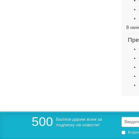
В нал
Пре
500
Баллов дарим всем за
подписку на новости!
Я про