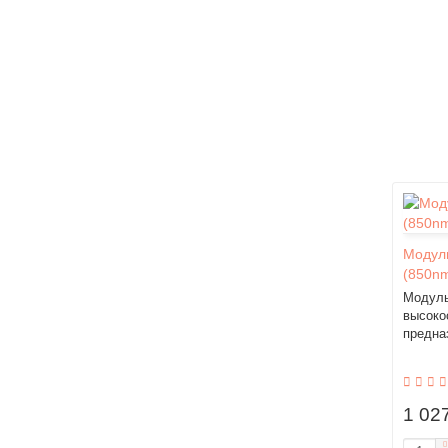
Модул
(850n
Модуль
высоко
предна
1 02