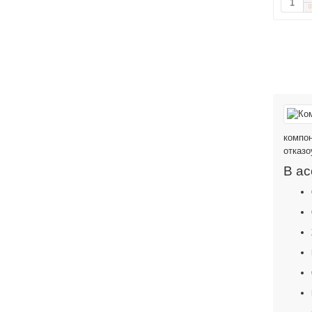
компон
отказо
В ас