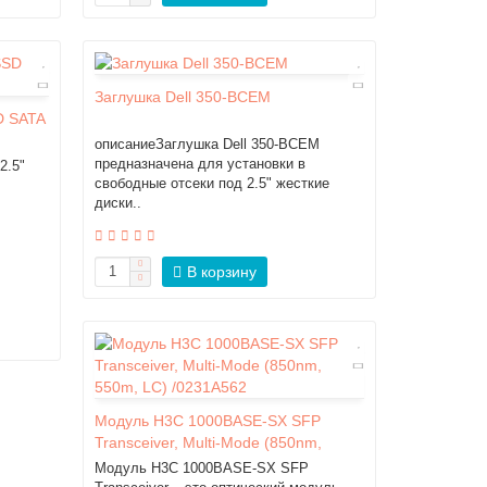
Заглушка Dell 350-BCEM
D SATA
описаниеЗаглушка Dell 350-BCEM
предназначена для установки в
2.5"
свободные отсеки под 2.5" жесткие
диски..
В корзину
Модуль H3C 1000BASE-SX SFP
Transceiver, Multi-Mode (850nm,
550m, LC) /0231A562
Модуль H3C 1000BASE-SX SFP