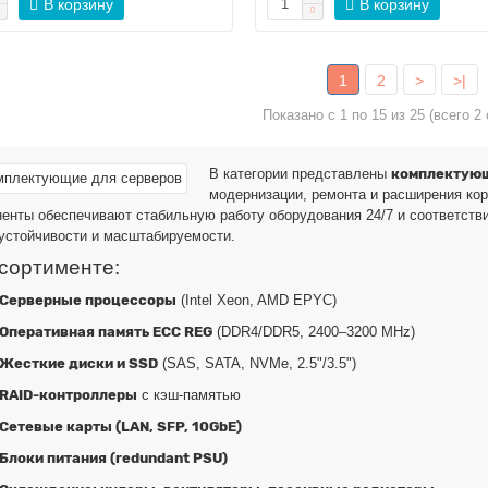
В корзину
В корзину
1
2
>
>|
Показано с 1 по 15 из 25 (всего 2
В категории представлены
комплектующ
модернизации, ремонта и расширения ко
енты обеспечивают стабильную работу оборудования 24/7 и соответств
устойчивости и масштабируемости.
сортименте:
Серверные процессоры
(Intel Xeon, AMD EPYC)
Оперативная память ECC REG
(DDR4/DDR5, 2400–3200 MHz)
Жесткие диски и SSD
(SAS, SATA, NVMe, 2.5"/3.5")
RAID-контроллеры
с кэш-памятью
Сетевые карты (LAN, SFP, 10GbE)
Блоки питания (redundant PSU)