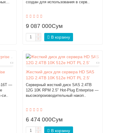
ых...
создан для использования в серв..
9 087 000Сум
В корзину
ise
Жесткий диск для сервера HD SAS
12G 2.4TB 10K 512e HOT PL 2.5'
-16T —
Серверный жесткий диск SAS 2.4TB
ое
12G 10K RPM 2.5" Hot-Plug Enterprise —
-си..
высокопроизводительный накоп..
6 474 000Сум
В корзину