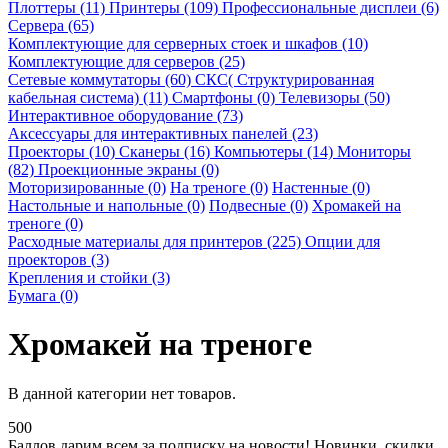
Плоттеры (11)
Принтеры (109)
Профессиональные дисплеи (6)
Сервера (65)
Комплектующие для серверных стоек и шкафов (10)
Комплектующие для серверов (25)
Сетевые коммутаторы (60)
СКС( Структурированная
кабельная система) (11)
Смартфоны (0)
Телевизоры (50)
Интерактивное оборудование (73)
Аксессуары для интерактивных панелей (23)
Проекторы (10)
Сканеры (16)
Компьютеры (14)
Мониторы
(82)
Проекционные экраны (0)
Моторизированные (0)
На треноге (0)
Настенные (0)
Настольные и напольные (0)
Подвесные (0)
Хромакей на
треноге (0)
Расходные материалы для принтеров (225)
Опции для
проекторов (3)
Крепления и стойки (3)
Бумага (0)
Хромакей на треноге
В данной категории нет товаров.
500
Баллов дарим всем за подписку на новости!
Новинки, скидки,