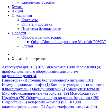
Крепления и стойки
Бумага
Акции
О компании
Контакты
Оплата и доставка
Политика безопасности
Новости
Обзоры новинок товара
Обзор Bluetooth-наушников Microlab T969BT
Статьи
Хромакей на треноге
Аксессуары для ПК (107)
Видеокамеры для наблюдения (4)
профессионального оборудования для систем
видеонаблюдения (4)
Инвертор (7)
Источник бесперебойного питания (101)
Коммутационные шкафы (1)
Комплектующие для освещения
и выключатели (1)
Кондиционеры (21)
Машрутизаторы (8)
Многофункциональные устройства (19)
Моноблоки (80)
Ноутбуки (79)
Оборудование для видеоконференции (139)
Видеостена (0)
Конференц-камеры (91)
ПО для
видеоконференц связи (1)
Аудио конференц система (40)