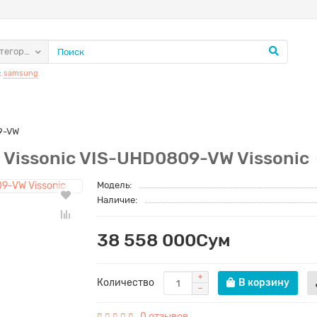
атегории
:
samsung
9-VW
Vissonic VIS-UHD0809-VW Vissonic
Модель:
Наличие:
38 558 000Сум
Количество
В корзину
0 отзывов