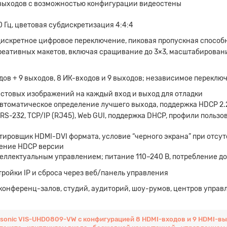
-выходов с возможностью конфигурации видеостены
0 Гц, цветовая субдискретизация 4:4:4
искретное цифровое переключение, пиковая пропускная способно
реативных макетов, включая сращивание до 3×3, масштабирование
дов + 9 выходов, 8 ИК-входов и 9 выходов; независимое переклю
естовых изображений на каждый вход и выход для отладки
втоматическое определение лучшего выхода, поддержка HDCP 2.
RS-232, TCP/IP (RJ45), Web GUI, поддержка DHCP, профили пользо
ировщик HDMI-DVI формата, условие “черного экрана” при отсут
ение HDCP версии
еллектуальным управлением; питание 110–240 В, потребление до 
ройки IP и сброса через веб/панель управления
конференц-залов, студий, аудиторий, шоу-румов, центров управ
sonic VIS-UHD0809-VW с конфигурацией 8 HDMI-входов и 9 HDMI-в