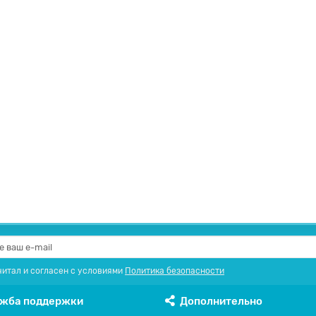
льное решение для увеличения количества подключаем..
читал и согласен с условиями
Политика безопасности
жба поддержки
Дополнительно