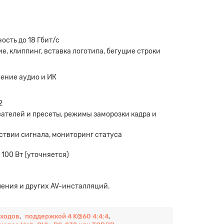
сть до 18 Гбит/с
, клиппинг, вставка логотипа, бегущие строки
чение аудио и ИК
2
вателей и пресеты, режимы заморозки кадра и
ствии сигнала, мониторинг статуса
100 Вт (уточняется)
ления и других AV-инсталляций.
ыходов
,
поддержкой 4 K@60 4:4:4
,