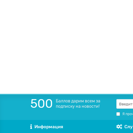
В корзину
Блок расширения Vissonic VIS-EXM
Блок расширения Vissonic VIS-EXM — это профессиона
7 007 000Сум
В корзину
500
Баллов дарим всем за
подписку на новости!
Я про
Информация
Слу