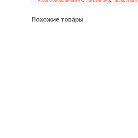
масштабированием 4K
,
логотипами
,
прокруткой 
Похожие товары
4-канальная входная плата Vissonic HDMI VW-HM
4-канальная входная плата "Vissonic VW-HM4I — высок
8 281 000Сум
В корзину
4-канальная выходная плата Vissonic HDMI-VP-
Плата Vissonic VP-HM4O-A представляет собой четыре 
11 466 000Сум