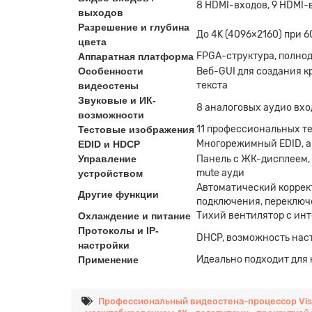
8 HDMI-входов, 9 HDMI
выходов
Разрешение и глубина
До 4K (4096×2160) при 6
цвета
FPGA-структура, полнод
Аппаратная платформа
Особенности
Веб-GUI для создания к
текста
видеостены
Звуковые и ИК-
8 аналоговых аудио вхо
возможности
11 профессиональных т
Тестовые изображения
Многорежимный EDID, а
EDID и HDCP
Управление
Панель с ЖК-дисплеем, 
mute ауди
устройством
Автоматический коррект
Другие функции
подключения, переключ
Тихий вентилятор с инт
Охлаждение и питание
Протоколы и IP-
DHCP, возможность наст
настройки
Идеально подходит для 
Применение
Профессиональный видеостена-процессор Vis