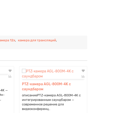
амера 12x
,
камера для трансляций
,
PTZ-камер
PTZ-камера AGL-800M-4K с
саундбаром
-4K —
описаниеPT
йн-
современн
описаниеPTZ-камера AGL-800M-4K с
,
видеонабл
интегрированным саундбаром —
управление
современное решение для
видеоконференц..