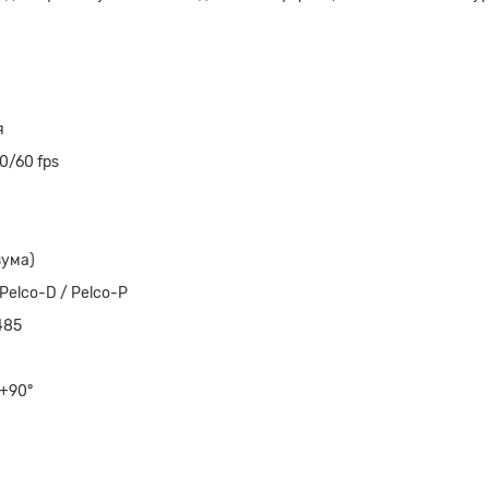
я
0/60 fps
зума)
Pelco-D / Pelco-P
485
~+90°