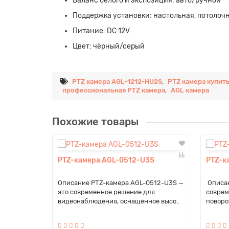
Баланс белого и экспозиция: авто/ручной
Поддержка установки: настольная, потолочн
Питание: DC 12V
Цвет: чёрный/серый
PTZ камера AGL-1212-HU2S
,
PTZ камера купит
профессиональная PTZ камера
,
AGL камера
Похожие товары
PTZ-камера AGL-0512-U3S
PTZ-к
Описание PTZ-камера AGL-0512-U3S —
Описан
это современное решение для
соврем
видеонаблюдения, оснащённое высо..
поворо