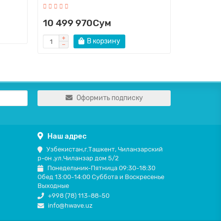
13 650
10 499 970Сум
В корзину
Оформить подписку
Наш адрес
Узбекистан,г.Ташкент, Чиланзарский
р-он ,ул.Чиланзар дом 5/2
Понедельник-Пятница 09:30-18:30
Обед 13:00-14:00 Суббота и Воскресенье
Выходные
+998 (78) 113-88-50
info@hwave.uz