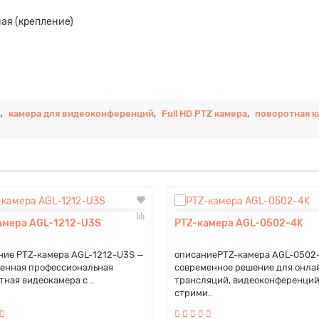
ая (крепление)
ь
,
камера для видеоконференций
,
Full HD PTZ камера
,
поворотная к
амера AGL-1212-U3S
PTZ-камера AGL-0502-4K
ие PTZ-камера AGL-1212-U3S —
описаниеPTZ-камера AGL-0502
енная профессиональная
современное решение для онла
тная видеокамера с ..
трансляций, видеоконференций
стрими..