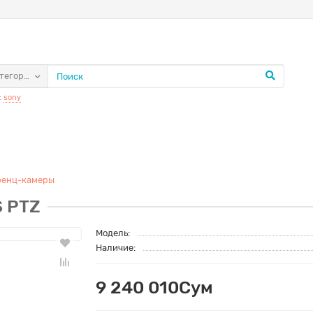
атегории
:
sony
ренц-камеры
S PTZ
Модель:
Наличие:
9 240 010Сум