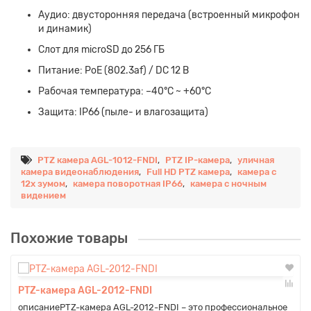
Аудио: двусторонняя передача (встроенный микрофон
и динамик)
Слот для microSD до 256 ГБ
Питание: PoE (802.3af) / DC 12 В
Рабочая температура: –40°C ~ +60°C
Защита: IP66 (пыле- и влагозащита)
PTZ камера AGL-1012-FNDI
,
PTZ IP-камера
,
уличная
камера видеонаблюдения
,
Full HD PTZ камера
,
камера с
12x зумом
,
камера поворотная IP66
,
камера с ночным
видением
Похожие товары
PTZ-камера AGL-2012-FNDI
описаниеPTZ-камера AGL-2012-FNDI – это профессиональное