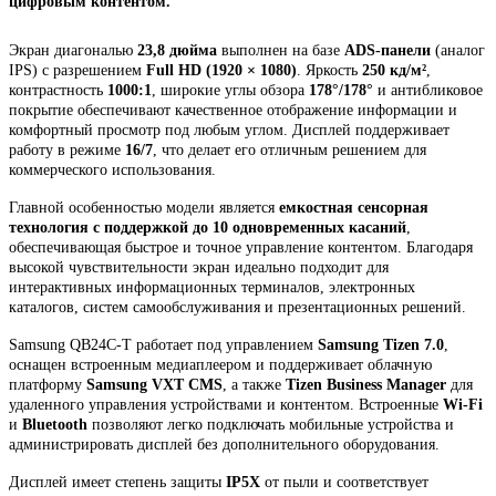
цифровым контентом.
Экран диагональю
23,8 дюйма
выполнен на базе
ADS-панели
(аналог
IPS) с разрешением
Full HD (1920 × 1080)
. Яркость
250 кд/м²
,
контрастность
1000:1
, широкие углы обзора
178°/178°
и антибликовое
покрытие обеспечивают качественное отображение информации и
комфортный просмотр под любым углом. Дисплей поддерживает
работу в режиме
16/7
, что делает его отличным решением для
коммерческого использования.
Главной особенностью модели является
емкостная сенсорная
технология с поддержкой до 10 одновременных касаний
,
обеспечивающая быстрое и точное управление контентом. Благодаря
высокой чувствительности экран идеально подходит для
интерактивных информационных терминалов, электронных
каталогов, систем самообслуживания и презентационных решений.
Samsung QB24C-T работает под управлением
Samsung Tizen 7.0
,
оснащен встроенным медиаплеером и поддерживает облачную
платформу
Samsung VXT CMS
, а также
Tizen Business Manager
для
удаленного управления устройствами и контентом. Встроенные
Wi-Fi
и
Bluetooth
позволяют легко подключать мобильные устройства и
администрировать дисплей без дополнительного оборудования.
Дисплей имеет степень защиты
IP5X
от пыли и соответствует