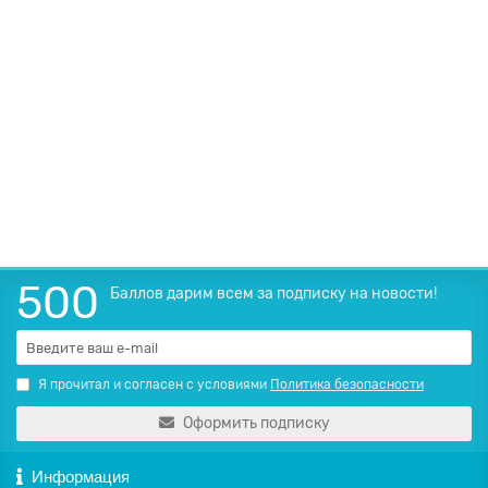
Монитор HP серии 5, 27", FHD — 527da (B11W6AT)
Монитор HP Series 5 527da (P/N B11W6AT) — современный 27-
дюймовый монитор, разработанный для ко..
2 405 000Сум
В корзину
500
Баллов дарим всем за подписку на новости!
Я прочитал и согласен с условиями
Политика безопасности
Оформить подписку
Информация