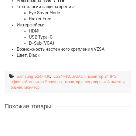
Углы обзора:
178° / 178°
Технологии защиты зрения:
Eye Saver Mode
Flicker Free
Интерфейсы:
HDMI
USB Type-C
D-Sub (VGA)
Возможность настенного крепления VESA
Цвет: Black
,
,
,
Samsung S24F430
LS24F430UAIXCI
монитор 24 IPS
,
,
офисный монитор Samsung
монитор с регулировкой высоты
бизнес монитор
Похожие товары
Монитор Samsung S4 S27F430 (LS27F430UAIXCI) 27"