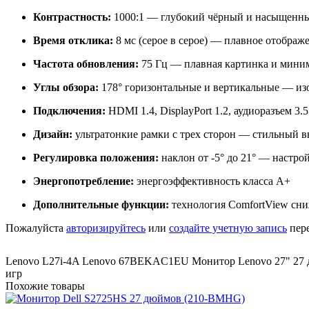
Контрастность:
1000:1 — глубокий чёрный и насыщенны
Время отклика:
8 мс (серое в серое) — плавное отобра
Частота обновления:
75 Гц — плавная картинка и мини
Углы обзора:
178° горизонтальные и вертикальные — из
Подключения:
HDMI 1.4, DisplayPort 1.2, аудиоразъем 
Дизайн:
ультратонкие рамки с трех сторон — стильный 
Регулировка положения:
наклон от -5° до 21° — настро
Энергопотребление:
энергоэффективность класса A+
Дополнительные функции:
технология ComfortView сниж
Пожалуйста
авторизируйтесь
или
создайте учетную запись
пере
Lenovo L27i-4A Lenovo 67BEKAC1EU Монитор Lenovo 27" 27 д
игр
Похожие товары