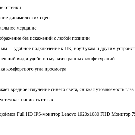
е оттенки
жение динамических сцен
мальное мерцание
ображение без искажений с любой позиции
3.5 мм — удобное подключение к ПК, ноутбукам и другим устройс
внешний вид и удобство мультиэкранных конфигураций
йка комфортного угла просмотра
ает вредное излучение синего света, снижая утомляемость глаз
д тем как написать отзыв
юймов Full HD IPS-монитор Lenovo 1920x1080 FHD Монитор 75