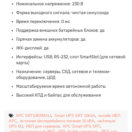
Номинальное напряжение: 230 В
Форма выходного сигнала: чистая синусоида
Время переключения: 0 мс
Поддержка внешних батарейных блоков: да
Горячая замена аккумуляторов: да
ЖК-дисплей: да
Интерфейсы: USB, RS-232, слот SmartSlot (для сетевой
карты)
Назначение: серверы, СХД, сетевое и телеком-
оборудование, ЦОД
Масштабируемое время автономной работы
Высокий КПД и байпас для обслуживания
,
,
APC SRT10KRMXLI
Smart UPS SRT 10kVA
онлайн ИБП
,
,
APC
источник бесперебойного питания 10 кВА
rackmount
,
,
,
UPS 6U
ИБП для серверов
APC Smart-UPS SRT
,
,
профессиональный ИБП
UPS double conversion
ИБП для