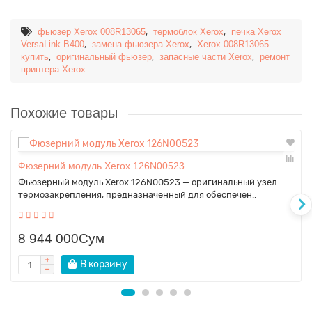
,
,
фьюзер Xerox 008R13065
термоблок Xerox
печка Xerox
,
,
VersaLink B400
замена фьюзера Xerox
Xerox 008R13065
,
,
,
купить
оригинальный фьюзер
запасные части Xerox
ремонт
принтера Xerox
Похожие товары
Фюзерний модуль Xerox 126N00523
Фьюзерный модуль Xerox 126N00523 — оригинальный узел
термозакрепления, предназначенный для обеспечен..
8 944 000Сум
В корзину